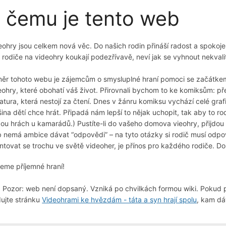
 čemu je tento web
eohry jsou celkem nová věc. Do našich rodin přináší radost a spokoj
 rodiče na videohry koukají podezřívavě, neví jak se vyhnout nekvali
ěr tohoto webu je zájemcům o smysluplné hraní pomoci se začátkem a
eohry, které obohatí váš život. Přirovnali bychom to ke komiksům: př
eratura, která nestojí za čtení. Dnes v žánru komiksu vychází celé gr
šina dětí chce hrát. Připadá nám lepší to nějak uchopit, tak aby to r
ou hrách u kamarádů.) Pustíte-li do vašeho domova vieohry, přijdou 
 nemá ambice dávat “odpovědi” – na tyto otázky si rodič musí od
entovat se trochu ve světě videoher, je přínos pro každého rodiče.
jeme příjemné hraní!
. Pozor: web není dopsaný. Vzniká po chvilkách formou wiki. Pokud 
dujte stránku
Videohrami ke hvězdám - táta a syn hrají spolu
, kam d
e