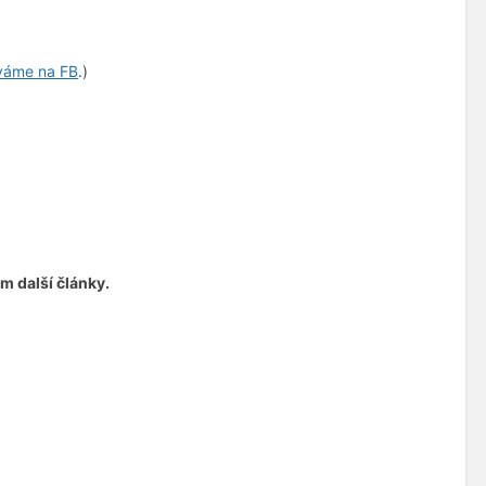
váme na FB
.)
m další články.