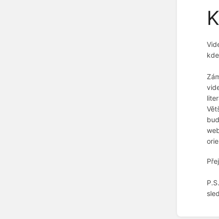
K
Vid
kde
Zám
vid
lit
Vět
bud
web
ori
Pře
P.S
sle
Zadejt