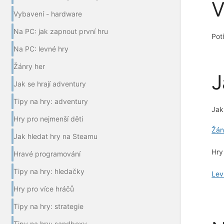
V
Vybavení - hardware
Na PC: jak zapnout první hru
Pot
Na PC: levné hry
Žánry her
J
Jak se hrají adventury
Tipy na hry: adventury
Jak
Hry pro nejmenší děti
Žán
Jak hledat hry na Steamu
Hry
Hravé programování
Tipy na hry: hledačky
Lev
Hry pro více hráčů
Tipy na hry: strategie
Tipy na hry: sandboxy