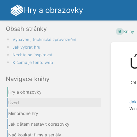
Hry a obrazovky
Obsah stránky
Knihy
Vybavení, technické zprovoznění
Jak vybrat hru
Nechte se inspirovat
K čemu je tento web
Navigace knihy
Dět
Hry a obrazovky
Jak
Úvod
Wi
Mimořádné hry
Jak dětem nastavit obrazovky
Nač koukat: filmy a seriály