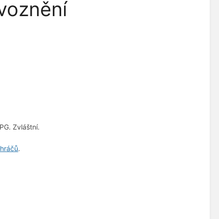
voznění
PG. Zvláštní.
 hráčů
.