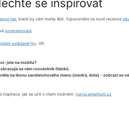
echte se inspirovat
enze her
, které by vám mohly líbit. (Upozornění na nové recenze
dá
avé
programování
.
ybem ovládané hry
. VR.
or: jste na mobilu?
zbrazuje se vám rozcestník článků.
kněte na ikonu sandwichového menu (modrá, dole) - zobrazí se vá
ší inspirace: jak se učit o všem možném:
rozvoj.amentum.cz