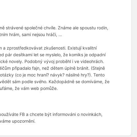
eně strávené společné chvíle. Známe ale spoustu rodin,
tním hrám, sami nejsou hráči, …
 zprostředkovávat zkušenosti. Existují kvalitní
ed pár desítkami let se myslelo, že komiks je odpadní
afické novely. Podobný vývoj proběhl i ve videohrách.
odičům připadalo fajn, než dětem úplně bránit. (Stejně
otázky (co je moc hraní? návyk? násilné hry?). Tento
povědět sám podle svého. Každopádně se domíváme, že
 Doufáme, že vám web pomůže.
používáte FB a chcete být informováni o novinkách,
áváme upozornění.