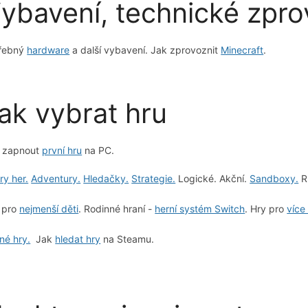
ybavení, technické zpro
řebný
hardware
a další vybavení. Jak zprovoznit
Minecraft
.
ak vybrat hru
 zapnout
první hru
na PC.
ry her.
Adventury.
Hledačky.
Strategie.
Logické. Akční.
Sandboxy.
R
 pro
nejmenší děti
. Rodinné hraní -
herní systém Switch
. Hry pro
více
né hry.
Jak
hledat hry
na Steamu.