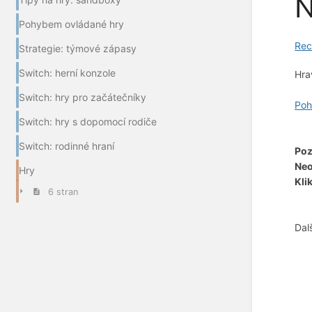
N
Pohybem ovládané hry
Rec
Strategie: týmové zápasy
Switch: herní konzole
Hr
Switch: hry pro začátečníky
Poh
Switch: hry s dopomocí rodiče
Switch: rodinné hraní
Poz
Neo
Hry
Kli
6 stran
Dal