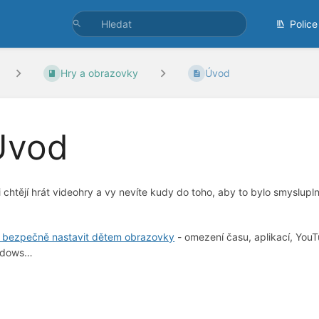
Police
Hry a obrazovky
Úvod
Úvod
i chtějí hrát videohry a vy nevíte kudy do toho, aby to bylo smysl
 bezpečně nastavit dětem obrazovky
- omezení času, aplikací, You
ndows…