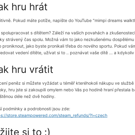
ak hru hrát
uitivně. Pokud máte potíže, napište do YouTube "mimpi dreams walkt
 spolupracovat s dítětem? Záleží na vašich povahách a zkušenostec
ky strávený čas spolu. Možná vám to jako nezkušenému dospělému nepů
o proniknout, jako byste pronikali třeba do nového sportu. Pokud vá
ledovat vedení dítěte, užívat si to .. poznávat vaše dítě ... a kdykol
ak hru vrátit
cení peněz si můžete vyžádat u téměř kteréhokoli nákupu ve služb
oky, hru jste si zakoupili omylem nebo Vás po hodině hraní přestala 
štěnou déle než dvě hodiny.
ší podmínky a podrobnosti jsou zde:
ps://store.steampowered.com/steam_refunds/?l=czech
žijte si to :)