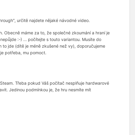
hrough", určitě najdete nějaké návodné video.
h. Obecně máme za to, že společné zkoumání a hraní je
jde :-) ... počítejte s touto variantou. Musíte do
m to jde (dítě je méně zkušené než vy), doporučujeme
iv je potřeba, mu pomoct.
ě Steam. Třeba pokud Váš počítač nesplňuje hardwarové
bavit. Jedinou podmínkou je, že hru nesmíte mít