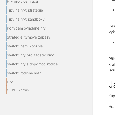
Hry pro více hráčů
Tipy na hry: strategie
Tipy na hry: sandboxy
Čes
Pohybem ovládané hry
Vyž
Strategie: týmové zápasy
Switch: herní konzole
Switch: hry pro začátečníky
Pří
Switch: hry s dopomocí rodiče
krá
jso
Switch: rodinné hraní
J
Hry
6 stran
Kup
Hra