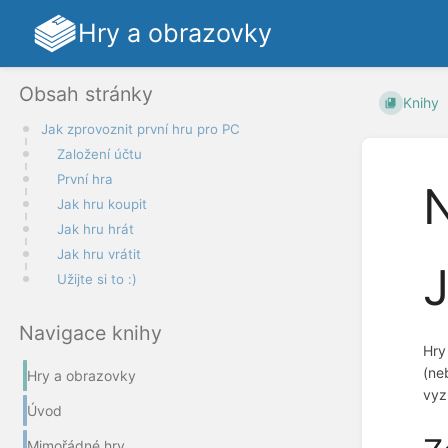
Hry a obrazovky
Obsah stránky
Knihy
Jak zprovoznit první hru pro PC
Založení účtu
První hra
N
Jak hru koupit
Jak hru hrát
Jak hru vrátit
J
Užijte si to :)
Navigace knihy
Hry
(ne
Hry a obrazovky
vyz
Úvod
Mimořádné hry