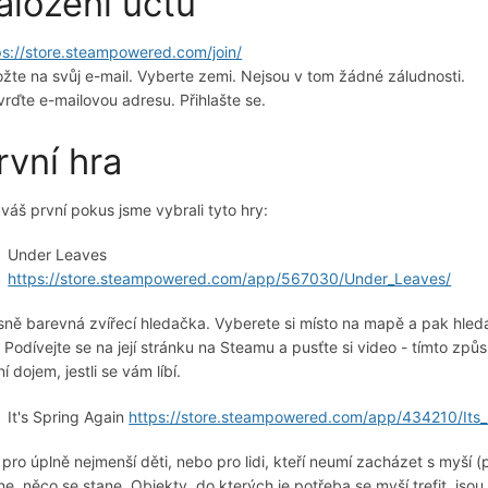
aložení účtu
ps://store.steampowered.com/join/
ožte na svůj e-mail. Vyberte zemi. Nejsou v tom žádné záludnosti.
vrďte e-mailovou adresu. Přihlašte se.
rvní hra
 váš první pokus jsme vybrali tyto hry:
Under Leaves
https://store.steampowered.com/app/567030/Under_Leaves/
sně barevná zvířecí hledačka. Vyberete si místo na mapě a pak hledá
. Podívejte se na její stránku na Steamu a pusťte si video - tímto způs
í dojem, jestli se vám líbí.
It's Spring Again
https://store.steampowered.com/app/434210/Its_
 pro úplně nejmenší děti, nebo pro lidi, kteří neumí zacházet s myší (
kne, něco se stane. Objekty, do kterých je potřeba se myší trefit, jsou