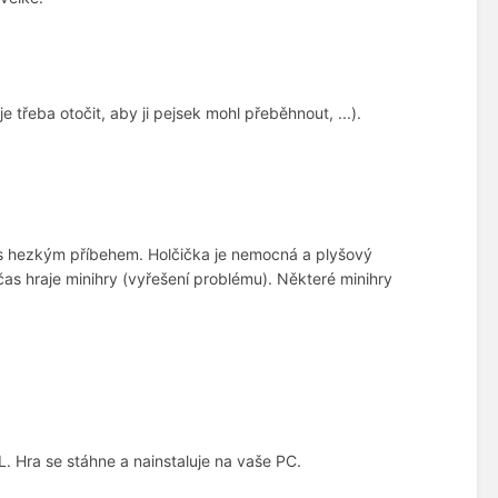
 třeba otočit, aby ji pejsek mohl přeběhnout, ...).
) s hezkým příbehem. Holčička je nemocná a plyšový
čas hraje minihry (vyřešení problému). Některé minihry
 Hra se stáhne a nainstaluje na vaše PC.