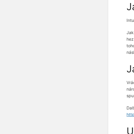
J
Int
Jak
hez
toh
nás
J
Vrá
nár
spu
Dal
htt
U