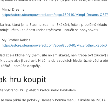
Mimpi Dreams
https://store.steampowered.com/app/459110/Mimpi_Dreams_OST/
ká hra, která je na Steamu zdarma. Skákání, řešení problémů (kládu je
aduje určitou zručnost (nebo trpělivost - naučit se pohybovat).
My Brother Rabbit
https://store.steampowered.com/app/855640/My_Brother_Rabbit/
klad zcela klidné hry (nemusíte nikam skákat, není třeba být zručný
lík putuje aby ji uzdravil. Hráč na obrazovkách hledá různé věci a ob
u těžké - pomůže dospělý.
ak hru koupit
te vybranou hru platební kartou nebo PayPalem.
 se vám přidá do položky Games v horním menu. Klikněte na INSTALL.