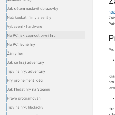
Z
Jak dětem nastavit obrazovky
htt
Nač koukat: filmy a seriály
Zal
Pot
Vybavení - hardware
P
Na PC: jak zapnout první hru
Na PC: levné hry
Pro
Žánry her
Jak se hrají adventury
Tipy na hry: adventury
Krá
Hry pro nejmenší děti
hra
prvn
Jak hledat hry na Steamu
Hravé programování
Tipy na hry: hledačky
Hra
kli