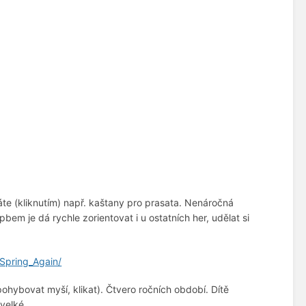
te (kliknutím) např. kaštany pro prasata. Nenáročná
pbem je dá rychle zorientovat i u ostatních her, udělat si
Spring_Again/
pohybovat myší, klikat). Čtvero ročních období. Dítě
 velké.