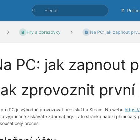
Police
Hry a obrazovky
Na PC: jak zapnout prv..
a PC: jak zapnout p
ak zprovoznit první
 pro PC je výhodné provozovat přes službu Steam. Na webu
https:
bo výjimečně získáváte zdarma) hry. Tato stránka nabízí přímočarý po
koušet celý proces.