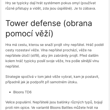
Hry se typicky dají hrát systémem pokus omyl (používat
různé přístupy a vidět, zda jsou úspěšné). Je to zábava.
Tower defense (obrana
pomocí věží)
Hra má cestu, kterou se snaží projít vlny nepřátel. Hráč podél
cesty rozestaví věže. Vlna nepřátel prochází, věže na
nepřátele útočí (střílí), aby jim zabránily projít. Před dalším
kolem hráč typicky posílí svoje věže, hra pošle silnější vlnu
nepřátel.
Strategie spočívá v tom jaké věže vybrat, kam je postavit,
případně jak je podpořit při samotném útoku.
Bloons TD6
Velice populární. Nepřátelé jsou balónky různých typů, bojují
proti nim opice. Ve variantě Bloons Battles můžete hrát na