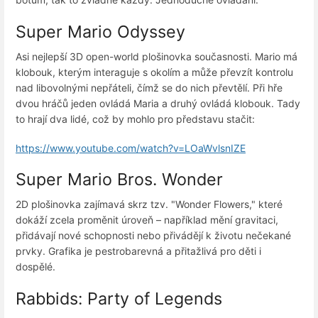
Super Mario Odyssey
Asi nejlepší 3D open-world plošinovka současnosti. Mario má
klobouk, kterým interaguje s okolím a může převzít kontrolu
nad libovolnými nepřáteli, čímž se do nich převtělí. Při hře
dvou hráčů jeden ovládá Maria a druhý ovládá klobouk. Tady
to hrají dva lidé, což by mohlo pro představu stačit:
https://www.youtube.com/watch?v=LOaWvlsnIZE
Super Mario Bros. Wonder
2D plošinovka zajímavá skrz tzv. "Wonder Flowers," které
dokáží zcela proměnit úroveň – například mění gravitaci,
přidávají nové schopnosti nebo přivádějí k životu nečekané
prvky. Grafika je pestrobarevná a přitažlivá pro děti i
dospělé.
Rabbids: Party of Legends