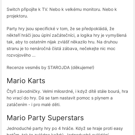
Switch připojíte k TV. Nebo k velkému monitoru. Nebo k
projektoru.
Party hry jsou specifické v tom, že se předpokládá, že
někteří hráči jsou úplní začátečníci, a logika hry je vymyšlená
tak, aby to ostatním nijak zvlášť někazilo hru. Na druhou
stranu je to nenáročná čístá zábava, nečekejte nic moc
rozvojového ...
Recenze vesměs by STAROJDA (děkujeme!)
Mario Karts
Čtyři závodničky. Velmi milosrdné, i když dítě stále bourá, hra
ho vrací do hry. Dá se tam nastavit pomoc s plynem a
zatáčením - i pro malé děti.
Mario Party Superstars
Jednoduché party hry po 4 hráče. Když se hraje proti easy
botům, tak to zvládne každý. Jednoduché ovládání.