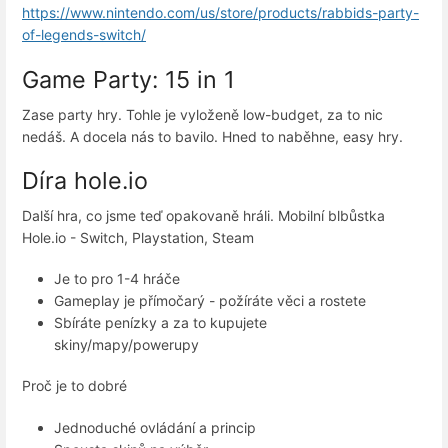
https://www.nintendo.com/us/store/products/rabbids-party-
of-legends-switch/
Game Party: 15 in 1
Zase party hry. Tohle je vyloženě low-budget, za to nic
nedáš. A docela nás to bavilo. Hned to naběhne, easy hry.
Díra hole.io
Další hra, co jsme teď opakovaně hráli. Mobilní blbůstka
Hole.io - Switch, Playstation, Steam
Je to pro 1-4 hráče
Gameplay je přímočarý - požíráte věci a rostete
Sbíráte penízky a za to kupujete
skiny/mapy/powerupy
Proč je to dobré
Jednoduché ovládání a princip