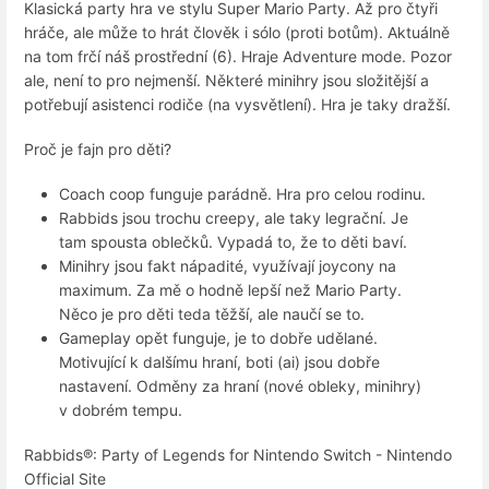
Klasická party hra ve stylu Super Mario Party. Až pro čtyři
hráče, ale může to hrát člověk i sólo (proti botům). Aktuálně
na tom frčí náš prostřední (6). Hraje Adventure mode. Pozor
ale, není to pro nejmenší. Některé minihry jsou složitější a
potřebují asistenci rodiče (na vysvětlení). Hra je taky dražší.
Proč je fajn pro děti?
Coach coop funguje parádně. Hra pro celou rodinu.
Rabbids jsou trochu creepy, ale taky legrační. Je
tam spousta oblečků. Vypadá to, že to děti baví.
Minihry jsou fakt nápadité, využívají joycony na
maximum. Za mě o hodně lepší než Mario Party.
Něco je pro děti teda těžší, ale naučí se to.
Gameplay opět funguje, je to dobře udělané.
Motivující k dalšímu hraní, boti (ai) jsou dobře
nastavení. Odměny za hraní (nové obleky, minihry)
v dobrém tempu.
Rabbids®: Party of Legends for Nintendo Switch - Nintendo
Official Site