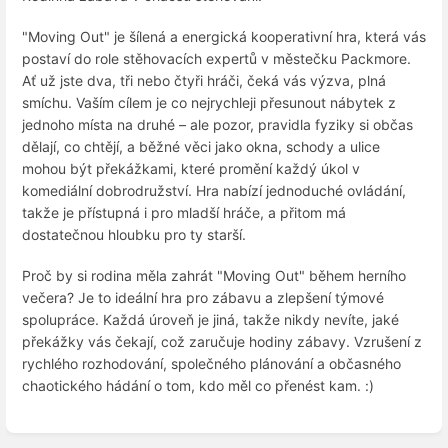
"Moving Out" je šílená a energická kooperativní hra, která vás
postaví do role stěhovacích expertů v městečku Packmore.
Ať už jste dva, tři nebo čtyři hráči, čeká vás výzva, plná
smíchu. Vaším cílem je co nejrychleji přesunout nábytek z
jednoho místa na druhé – ale pozor, pravidla fyziky si občas
dělají, co chtějí, a běžné věci jako okna, schody a ulice
mohou být překážkami, které promění každý úkol v
komediální dobrodružství. Hra nabízí jednoduché ovládání,
takže je přístupná i pro mladší hráče, a přitom má
dostatečnou hloubku pro ty starší.
Proč by si rodina měla zahrát "Moving Out" během herního
večera? Je to ideální hra pro zábavu a zlepšení týmové
spolupráce. Každá úroveň je jiná, takže nikdy nevíte, jaké
překážky vás čekají, což zaručuje hodiny zábavy. Vzrušení z
rychlého rozhodování, společného plánování a občasného
chaotického hádání o tom, kdo měl co přenést kam. :)
Zadejte
režim