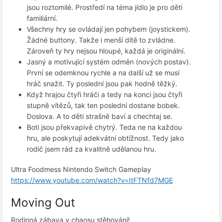
jsou roztomilé. Prostředí na téma jídlo je pro děti
familiární.
Všechny hry se ovládají jen pohybem (joystickem).
Žádné buttony. Takže i menší dítě to zvládne.
Zároveň ty hry nejsou hloupé, každá je originální.
Jasný a motivující systém odměn (nových postav).
První se odemknou rychle a na další už se musí
hráč snažit. Ty poslední jsou pak hodně těžký.
Když hrajou čtyři hráči a tedy na konci jsou čtyři
stupně vítězů, tak ten poslední dostane bobek.
Doslova. A to děti strašně baví a chechtaj se.
Boti jsou překvapivě chytrý. Teda ne na každou
hru, ale poskytují adekvátní obtížnost. Tedy jako
rodič jsem rád za kvalitně udělanou hru.
Ultra Foodmess Nintendo Switch Gameplay
https://www.youtube.com/watch?v=ItFTNfd7MGE
Moving Out
Rodinná zábava v chaosu stěhování!