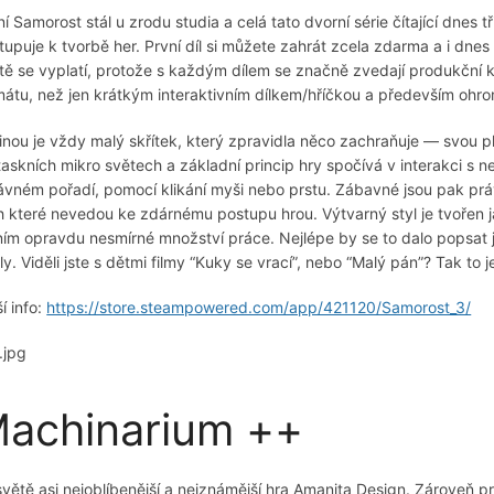
í Samorost stál u zrodu studia a celá tato dvorní série čítající dnes tř
stupuje k tvorbě her. První díl si můžete zahrát zcela zdarma a i dnes
itě se vyplatí, protože s každým dílem se značně zvedají produkční kva
mátu, než jen krátkým interaktivním dílkem/hříčkou a především ohrom
inou je vždy malý skřítek, který zpravidla něco zachraňuje — svou p
taskních mikro světech a základní princip hry spočívá v interakci s
ávném pořadí, pomocí klikání myši nebo prstu. Zábavné jsou pak práv
h které nevedou ke zdárnému postupu hrou. Výtvarný styl je tvořen jak
ním opravdu nesmírné množství práce. Nejlépe by se to dalo popsat
ly. Viděli jste s dětmi filmy “Kuky se vrací”, nebo “Malý pán”? Tak to j
í info:
https://store.steampowered.com/app/421120/Samorost_3/
achinarium ++
světě asi nejoblíbenější a nejznámější hra Amanita Design. Zároveň p