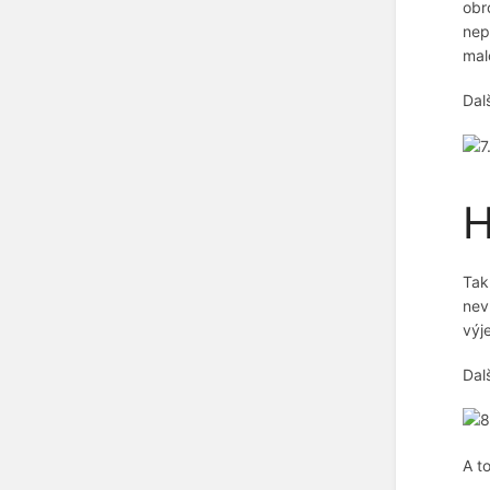
obr
nep
mal
Dalš
H
Tak
nev
výj
Dalš
A t