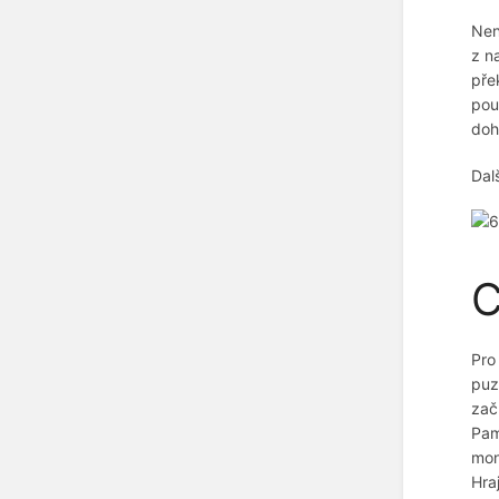
Nen
z n
pře
pou
doh
Dalš
C
Pro
puz
zač
Pam
mon
Hra