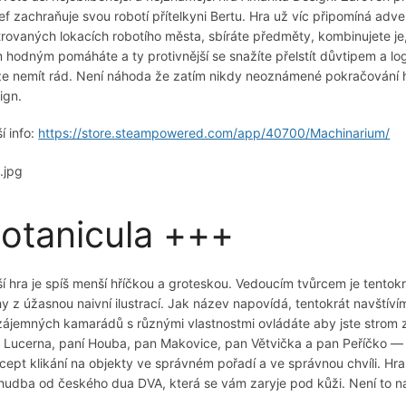
ef zachraňuje svou robotí přítelkyni Bertu. Hra už víc připomíná adv
strovaných lokacích robotího města, sbíráte předměty, kombinujete je,
 hodným pomáháte a ty protivnější se snažíte přelstít důvtipem a lo
ze nemít rád. Není náhoda že zatím nikdy neoznámené pokračování h
ign.
í info:
https://store.steampowered.com/app/40700/Machinarium/
otanicula +++
ší hra je spíš menší hříčkou a groteskou. Vedoucím tvůrcem je tentok
hy z úžasnou naivní ilustrací. Jak název napovídá, tentokrát navštíví
zájemných kamarádů s různými vlastnostmi ovládáte aby jste strom zac
 Lucerna, paní Houba, pan Makovice, pan Větvička a pan Peříčko — u
cept klikání na objekty ve správném pořadí a ve správnou chvíli. 
i hudba od českého dua DVA, která se vám zaryje pod kůži. Není to n