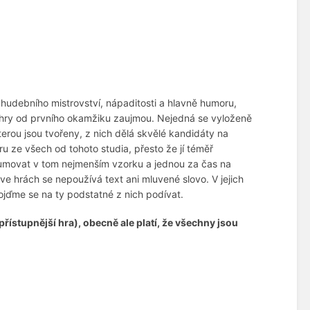
udebního mistrovství, nápaditosti a hlavně humoru,
ch hry od prvního okamžiku zaujmou. Nejedná se vyloženě
terou jsou tvořeny, z nich dělá skvělé kandidáty na
ru ze všech od tohoto studia, přesto že jí téměř
zumovat v tom nejmenším vzorku a jednou za čas na
e hrách se nepoužívá text ani mluvené slovo. V jejich
ojďme se na ty podstatné z nich podívat.
řístupnější hra), obecně ale platí, že všechny jsou