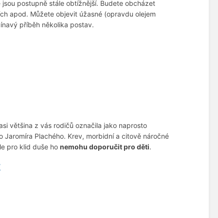
é jsou postupně stále obtížnější. Budete obcházet
ících apod. Můžete objevit úžasné (opravdu olejem
ínavý příběh několika postav.
asi většina z vás rodičů označila jako naprosto
 Jaromíra Plachého. Krev, morbidní a citově náročné
ale pro klid duše ho
nemohu doporučit pro děti
.
/