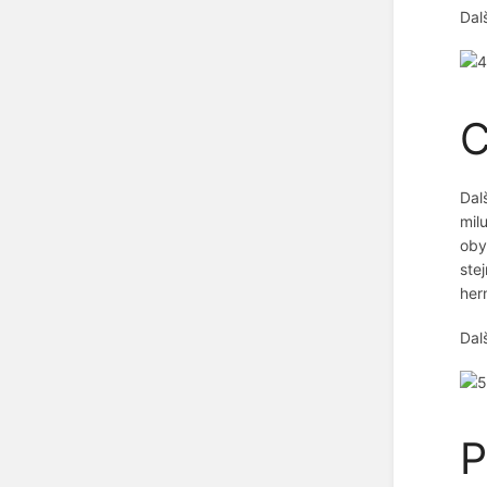
Dalš
C
Dal
mil
oby
ste
her
Dalš
P