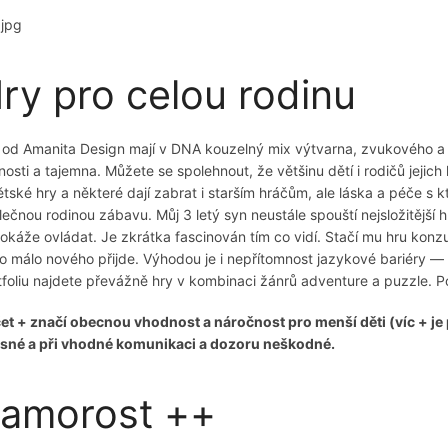
ry pro celou rodinu
 od Amanita Design mají v DNA kouzelný mix výtvarna, zvukového a h
nosti a tajemna. Můžete se spolehnout, že většinu dětí i rodičů jeji
ětské hry a některé dají zabrat i starším hráčům, ale láska a péče s k
lečnou rodinou zábavu. Můj 3 letý syn neustále spouští nejsložitější h
okáže ovládat. Je zkrátka fascinován tím co vidí. Stačí mu hru kon
o málo nového přijde. Výhodou je i nepřítomnost jazykové bariéry — v
tfoliu najdete převážně hry v kombinaci žánrů adventure a puzzle. P
et + značí obecnou vhodnost a náročnost pro menší děti (víc + je p
sné a při vhodné komunikaci a dozoru neškodné.
amorost ++