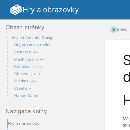
Hry a obrazovky
Obsah stránky
Knihy
Hry od Amanita Design
Hry pro celou rodinu
Samorost ++
S
Machinarium ++
Botanicula +++
d
Chuchel ++++
Pilgrims +++
Creaks +
H
Happy Game
Navigace knihy
Mám
Hry a obrazovky
exi