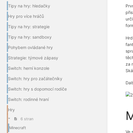
Tipy na hry: hledačky
Prvn
při
Hry pro více hráčů
urč
for
Tipy na hry: strategie
Tipy na hry: sandboxy
Hrd
fan
Pohybem ovládané hry
spr
těc
Strategie: týmové zápasy
za 
Switch: herní konzole
Ská
Switch: hry pro začátečníky
Dalš
Switch: hry s dopomocí rodiče
Switch: rodinné hraní
Hry
M
6 stran
Minecraft
Ve 