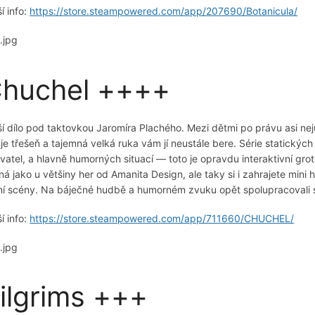
í info:
https://store.steampowered.com/app/207690/Botanicula/
huchel ++++
ší dílo pod taktovkou Jaromíra Plachého. Mezi dětmi po právu asi neju
uje třešeň a tajemná velká ruka vám jí neustále bere. Série statický
vatel, a hlavně humorných situací — toto je opravdu interaktivní gro
jná jako u většiny her od Amanita Design, ale taky si i zahrajete mini h
ní scény. Na báječné hudbě a humorném zvuku opět spolupracovali
í info:
https://store.steampowered.com/app/711660/CHUCHEL/
ilgrims +++