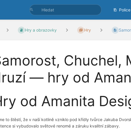
Police
Hry a obrazovky
Hry
Samoro
amorost, Chuchel, M
ruzí — hry od Aman
ry od Amanita Desi
e to štěstí, že v naší kotlině vzniklo pod křídly tvůrce Jakuba Dvor
stence si vybudovalo světové renomé a záruku kvalitní zábavy.