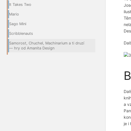
It Takes Two
Jos
ilu
Mario
Těm
Sago Mini
nel
Des
Scribblenauts
Dalš
Samorost, Chuchel, Machinarium a ti druzí
— hry od Amanita Design
B
Dal
kni
a v
Pan
kon
je 