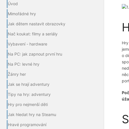
Úvod
Mimořádné hry
H
Jak dětem nastavit obrazovky
Nač koukat: filmy a seriály
Hry
Vybavení - hardware
jem
Na PC: jak zapnout první hru
o d
spo
Na PC: levné hry
ned
Žánry her
něc
por
Jak se hrají adventury
Poč
Tipy na hry: adventury
úža
Hry pro nejmenší děti
Jak hledat hry na Steamu
S
Hravé programování