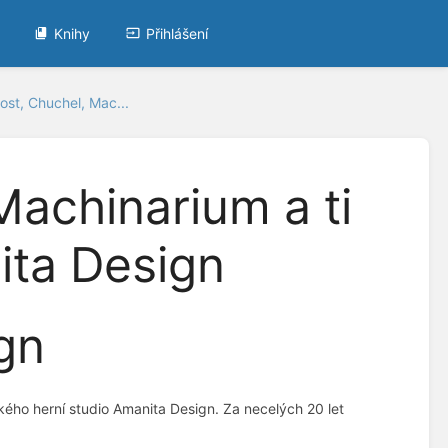
Knihy
Přihlášení
st, Chuchel, Mac...
achinarium a ti
ita Design
gn
ského herní studio Amanita Design. Za necelých 20 let