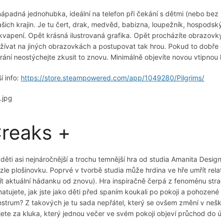
ápadná jednohubka, ideální na telefon při čekání s dětmi (nebo bez 
ašich krajin. Je tu čert, drak, medvěd, babizna, loupežník, hospodský,
kvapení. Opět krásná ilustrovaná grafika. Opět procházíte obrazovky
žívat na jiných obrazovkách a postupovat tak hrou. Pokud to dobře c
rání neostýchejte zkusit to znovu. Minimálně objevíte novou vtipnou
í info:
https://store.steampowered.com/app/1049280/Pilgrims/
reaks +
 děti asi nejnáročnější a trochu temnější hra od studia Amanita Des
zle plošinovku. Poprvé v tvorbě studia může hrdina ve hře umřít rel
ít aktuální hádanku od znovu). Hra inspiračně čerpá z fenoménu stra
atujete, jak jste jako děti před spaním koukali po pokoji a pohozené 
strum? Z takových je tu sada nepřátel, který se ovšem změní v neško
jete za kluka, který jednou večer ve svém pokoji objeví průchod do 