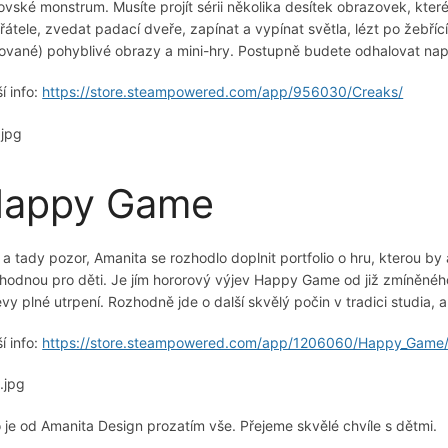
ovské monstrum. Musíte projít sérii několika desítek obrazovek, kter
řátele, zvedat padací dveře, zapínat a vypínat světla, lézt po žebř
ované) pohyblivé obrazy a mini-hry. Postupně budete odhalovat nap
í info:
https://store.steampowered.com/app/956030/Creaks/
appy Game
 a tady pozor, Amanita se rozhodlo doplnit portfolio o hru, kterou by 
hodnou pro děti. Je jím hororový výjev Happy Game od již zmíněného
evy plné utrpení. Rozhodně jde o další skvělý počin v tradici studia, 
í info:
https://store.steampowered.com/app/1206060/Happy_Game
o je od Amanita Design prozatím vše. Přejeme skvělé chvíle s dětmi.