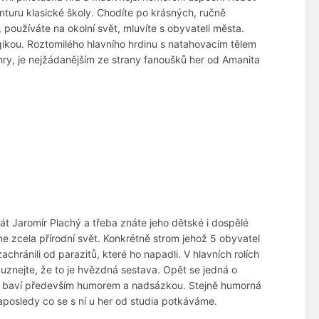
enturu klasické školy. Chodíte po krásných, ručně
 používáte na okolní svět, mluvíte s obyvateli města.
gikou. Roztomilého hlavního hrdinu s natahovacím tělem
ry, je nejžádanějším ze strany fanoušků her od Amanita
rát Jaromír Plachý a třeba znáte jeho dětské i dospělé
me zcela přírodní svět. Konkrétně strom jehož 5 obyvatel
hránili od parazitů, které ho napadli. V hlavních rolích
znejte, že to je hvězdná sestava. Opět se jedná o
Hra baví především humorem a nadsázkou. Stejně humorná
aposledy co se s ní u her od studia potkáváme.