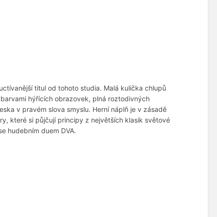
ctívanější titul od tohoto studia. Malá kulička chlupů
ch barvami hýřících obrazovek, plná roztodivných
teska v pravém slova smyslu. Herní náplň je v zásadě
ry, které si půjčují principy z největších klasik světové
 se hudebním duem DVA.