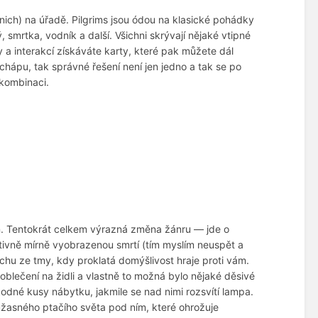
nich) na úřadě. Pilgrims jsou ódou na klasické pohádky
 smrtka, vodník a další. Všichni skrývají nějaké vtipné
 a interakcí získáváte karty, které pak můžete dál
hápu, tak správné řešení není jen jedno a tak se po
 kombinaci.
ign. Tentokrát celkem výrazná změna žánru — jde o
ativně mírně vyobrazenou smrtí (tím myslím neuspět a
chu ze tmy, kdy proklatá domýšlivost hraje proti vám.
oblečení na židli a vlastně to možná bylo nějaké děsivé
dné kusy nábytku, jakmile se nad nimi rozsvítí lampa.
úžasného ptačího světa pod ním, které ohrožuje