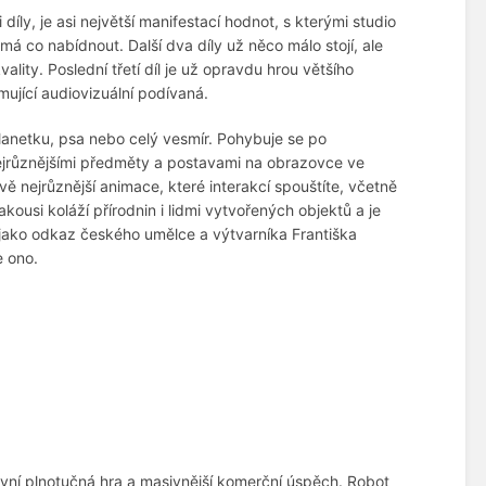
i díly, je asi největší manifestací hodnot, s kterými studio
 má co nabídnout. Další dva díly už něco málo stojí, ale
lity. Poslední třetí díl je už opravdu hrou většího
ující audiovizuální podívaná.
lanetku, psa nebo celý vesmír. Pohybuje se po
 nejrůznějšími předměty a postavami na obrazovce ve
ě nejrůznější animace, které interakcí spouštíte, včetně
ousi koláží přírodnin i lidmi vytvořených objektů a je
 jako odkaz českého umělce a výtvarníka Františka
e ono.
rvní plnotučná hra a masivnější komerční úspěch. Robot